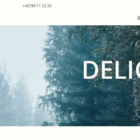
+40786 11 22 33
Cabana Stejarilor Braila
DELI