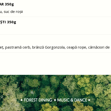
AR 350g
u, suc de roșii
ȘTI 350g
ț, pastramă cerb, brânză Gorgonzola, ceapă roșie, cârnăciori de c