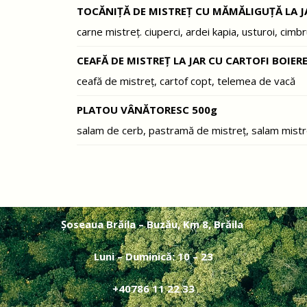
TOCĂNIȚĂ DE MISTREȚ CU MĂMĂLIGUȚĂ LA J
carne mistreț. ciuperci, ardei kapia, usturoi, cimbr
CEAFĂ DE MISTREȚ LA JAR CU CARTOFI BOIERE
ceafă de mistreț, cartof copt, telemea de vacă
PLATOU VÂNĂTORESC 500g
salam de cerb, pastramă de mistreț, salam mistre
Șoseaua Brăila – Buzău, Km 8, Brăila
Luni – Duminică: 10 – 23
+40786 11 22 33