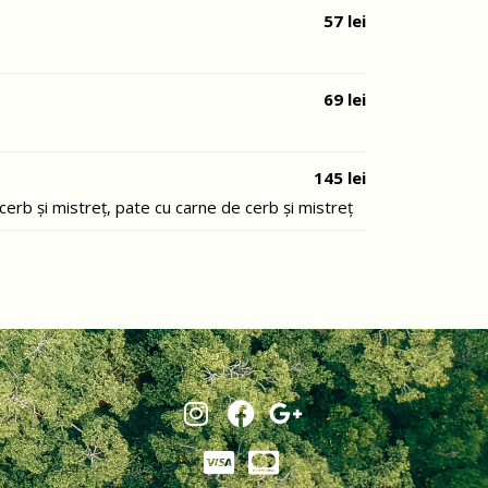
57 lei
69 lei
145 lei
erb și mistreț, pate cu carne de cerb și mistreț