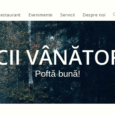
Restaurant
Evenimente
Servicii
Despre noi
CII VÂNĂTO
Poftă bună!