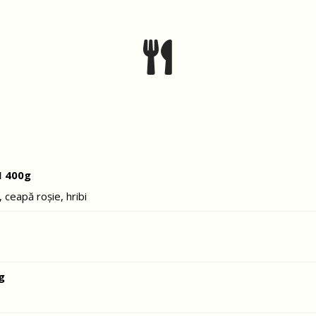
I 400g
, ceapă roșie, hribi
g